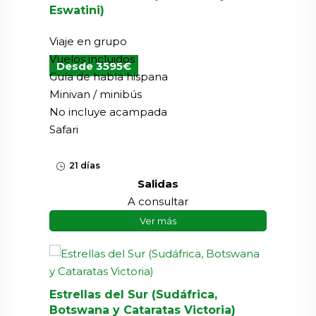
Eswatini)
Viaje en grupo
Vuelos incluidos
Desde 3595€
Guía de habla hispana
Minivan / minibús
No incluye acampada
Safari
21 días
Salidas
A consultar
Ver más
Estrellas del Sur (Sudáfrica,
Botswana y Cataratas Victoria)