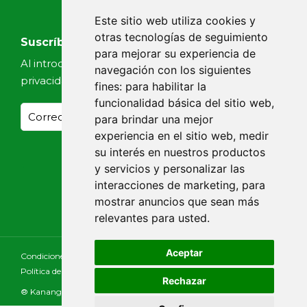
Este sitio web utiliza cookies y
otras tecnologías de seguimiento
Suscríbete a nuestras noticias
para mejorar su experiencia de
Al introducir tu email, aceptas nuestra
Política de
navegación con los siguientes
privacidad
fines:
para habilitar la
funcionalidad básica del sitio web
,
para brindar una mejor
experiencia en el sitio web
,
medir
su interés en nuestros productos
y servicios y personalizar las
interacciones de marketing
,
para
mostrar anuncios que sean más
relevantes para usted
.
Aceptar
Condiciones Generales
Aviso Legal
Política de Cookies
Política de Privacidad
Declaración de Accesibilidad
Rechazar
Consultar
® Kananga