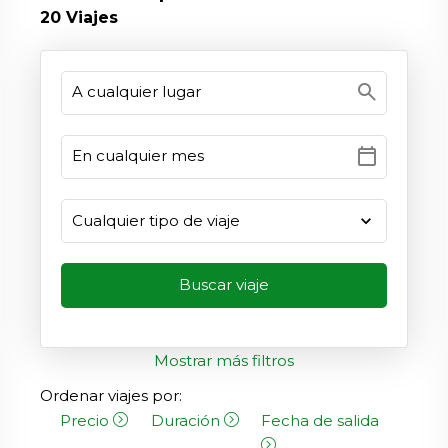
20
Viajes
search
calendar_today
Mostrar más filtros
Ordenar viajes por:
Precio
Duración
Fecha de salida