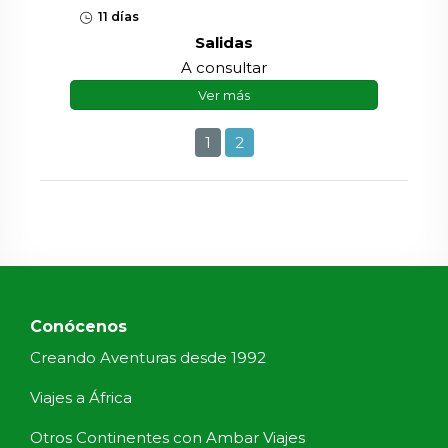
11 días
Salidas
A consultar
Ver más
1
2
Conócenos
Creando Aventuras desde 1992
Viajes a África
Otros Continentes con Ambar Viajes