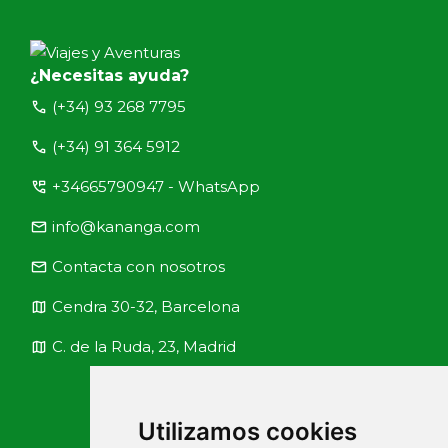
¿Necesitas ayuda?
call
(+34) 93 268 7795
call
(+34) 91 364 5912
perm_phone_msg
+34665790947 - WhatsApp
email
info@kananga.com
email
Contacta con nosotros
map
Cendra 30-32, Barcelona
map
C. de la Ruda, 23, Madrid
Utilizamos cookies