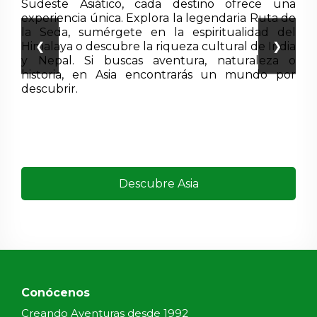
Sudeste Asiático, cada destino ofrece una
Pat
experiencia única. Explora la legendaria Ruta de
his
la Seda, sumérgete en la espiritualidad del
Rut
Himalaya o descubre la riqueza cultural de India
Tra
❮
❯
y Nepal. Si buscas aventura, naturaleza o
Mun
historia, en Asia encontrarás un mundo por
exp
descubrir.
pos
Descubre Asia
Conócenos
Creando Aventuras desde 1992