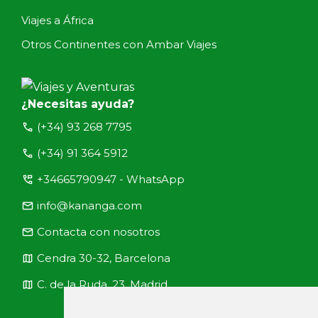
Viajes a África
Otros Continentes con Ambar Viajes
¿Necesitas ayuda?
call
(+34) 93 268 7795
call
(+34) 91 364 5912
perm_phone_msg
+34665790947 - WhatsApp
email
info@kananga.com
email
Contacta con nosotros
map
Cendra 30-32, Barcelona
map
C. de la Ruda, 23, Madrid