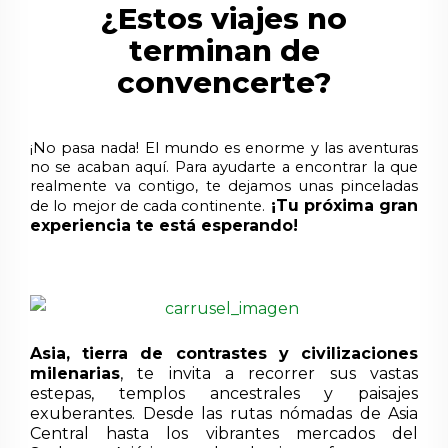
¿Estos viajes no
terminan de
convencerte?
¡No pasa nada! El mundo es enorme y las aventuras
no se acaban aquí. Para ayudarte a encontrar la que
realmente va contigo, te dejamos unas pinceladas
¡Tu próxima gran
de lo mejor de cada continente.
experiencia te está esperando!
VIAJES A ASIA
Asia, tierra de contrastes y civilizaciones
Am
milenarias
, te invita a recorrer sus vastas
des
estepas, templos ancestrales y paisajes
con
exuberantes. Desde las rutas nómadas de Asia
de
Central hasta los vibrantes mercados del
Cen