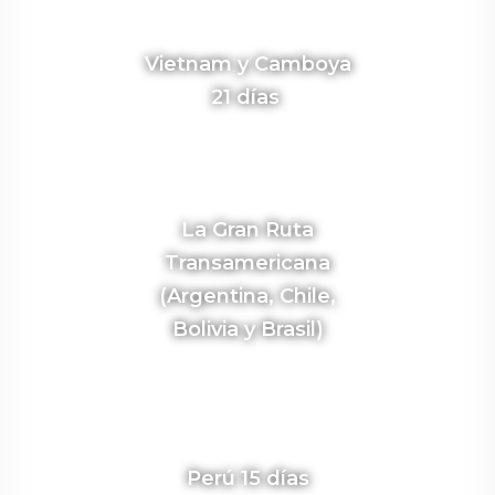
Vietnam y Camboya
21 días
La Gran Ruta
Transamericana
(Argentina, Chile,
Bolivia y Brasil)
Perú 15 días