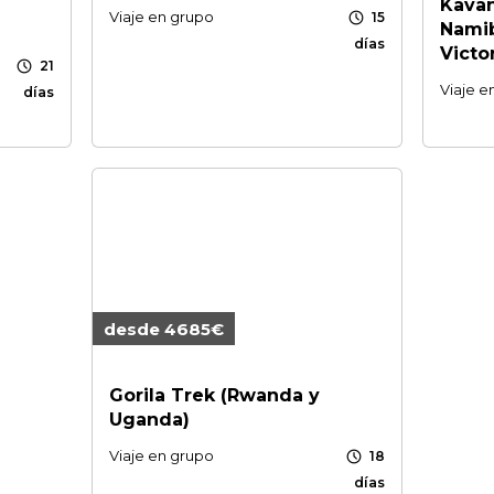
Kava
schedule
Viaje en grupo
15
Namib
días
Victor
schedule
21
Viaje e
días
desde 4685€
Gorila Trek (Rwanda y
Uganda)
schedule
Viaje en grupo
18
días