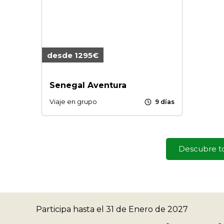
desde 1295€
Senegal Aventura
schedule
Viaje en grupo
9 días
Descubre to
Participa hasta el 31 de Enero de 2027