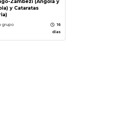
ngo-Zambezi (Angola y
ia) y Cataratas
ia)
schedule
n grupo
16
días