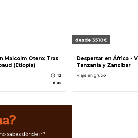
desde 3510€
on Malcolm Otero: Tras
Despertar en África - V
aud (Etiopía)
Tanzania y Zanzíbar
schedule
Viaje en grupo
12
días
ma?
 no sabes dónde ir?