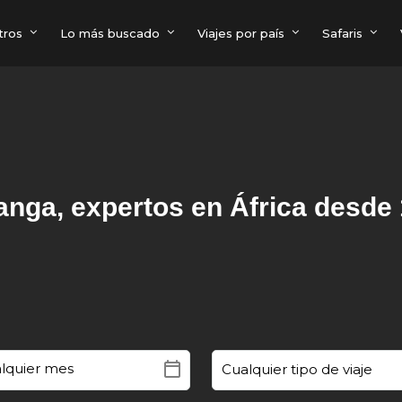
tros
Lo más buscado
Viajes por país
Safaris
nga, expertos en África desde
calendar_today