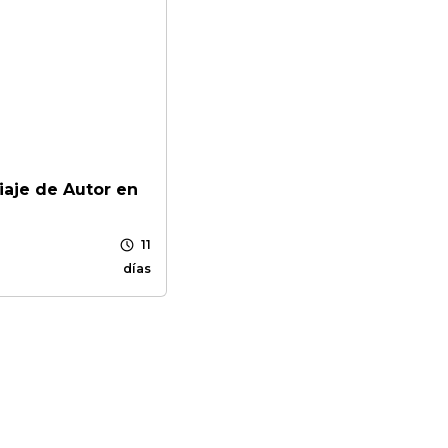
iaje de Autor en
schedule
11
días