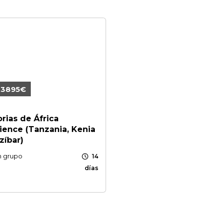
 3895€
ias de África
ience (Tanzania, Kenia
zíbar)
schedule
n grupo
14
días