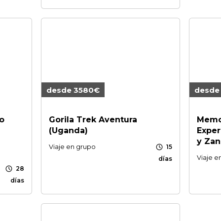
desde 3580€
desde
o
Gorila Trek Aventura
Memor
(Uganda)
Exper
y Zan
schedule
Viaje en grupo
15
Viaje e
días
schedule
28
días