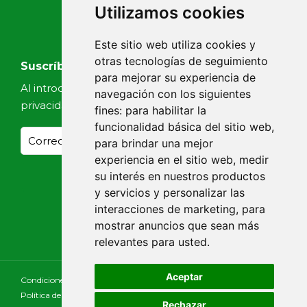
Utilizamos cookies
Este sitio web utiliza cookies y
otras tecnologías de seguimiento
Suscríbete a nuestras noticias
para mejorar su experiencia de
Al introducir tu email, aceptas nuestra
Política de
navegación con los siguientes
privacidad
fines:
para habilitar la
funcionalidad básica del sitio web
,
para brindar una mejor
experiencia en el sitio web
,
medir
su interés en nuestros productos
y servicios y personalizar las
interacciones de marketing
,
para
mostrar anuncios que sean más
relevantes para usted
.
Aceptar
Condiciones Generales
Aviso Legal
Política de Cookies
Política de Privacidad
Declaración de Accesibilidad
Rechazar