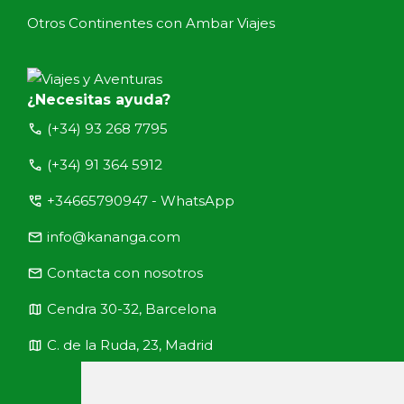
Otros Continentes con Ambar Viajes
¿Necesitas ayuda?
call
(+34) 93 268 7795
call
(+34) 91 364 5912
perm_phone_msg
+34665790947 - WhatsApp
email
info@kananga.com
email
Contacta con nosotros
map
Cendra 30-32, Barcelona
map
C. de la Ruda, 23, Madrid