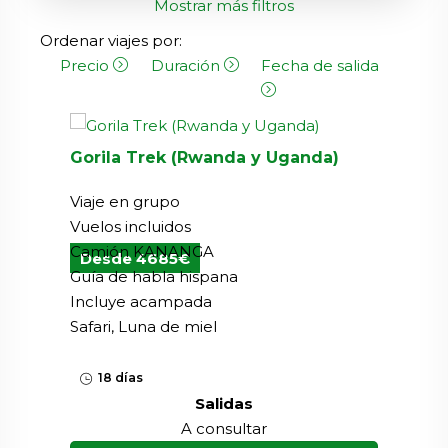
Mostrar más filtros
Ordenar viajes por:
Precio
Duración
Fecha de salida
Gorila Trek (Rwanda y Uganda)
Viaje en grupo
Vuelos incluidos
Camión KANANGA
Desde 4685€
Guía de habla hispana
Incluye acampada
Safari, Luna de miel
18 días
Salidas
A consultar