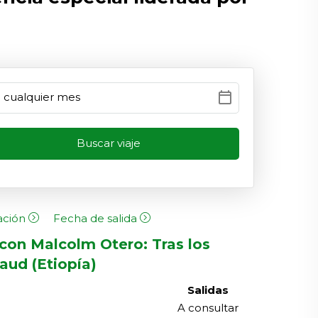
calendar_today
ación
Fecha de salida
 con Malcolm Otero: Tras los
ud (Etiopía)
Salidas
A consultar