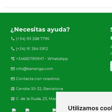
¿Necesitas ayuda?
call
(+34) 93 268 7795
call
(+34) 91 364 5912
perm_phone_msg
+34665790947 - WhatsApp
email
info@kananga.com
email
Contacta con nosotros
map
Cendra 30-32, Barcelona
map
C. de la Ruda, 23, Madrid
Utilizamos coo