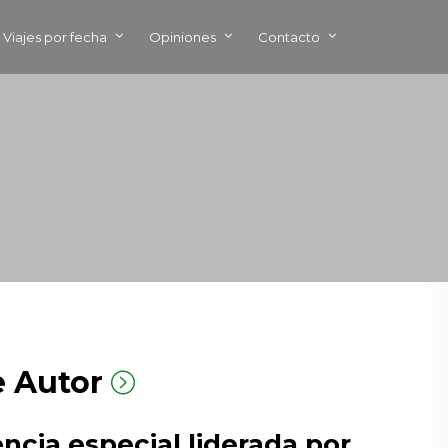
Viajes por fecha
Opiniones
Contacto
de Autor
ncia especial liderada por