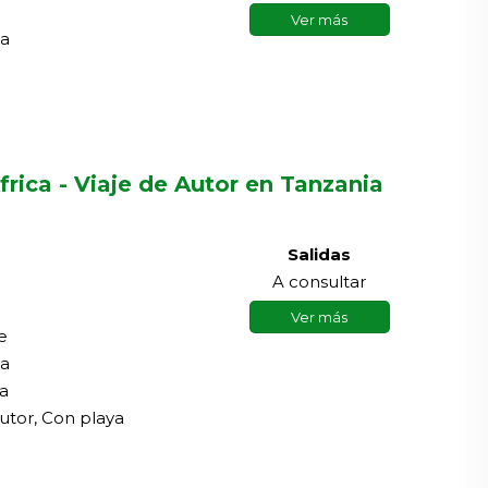
Ver más
na
frica - Viaje de Autor en Tanzania
Salidas
A consultar
Ver más
e
na
a
autor, Con playa