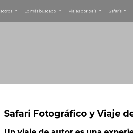
sotros
Lo más buscado
Viajes por país
Safaris
Safari Fotográfico y Viaje 
Un viaje de autor es una experie