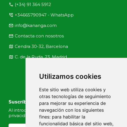
call
(+34) 91 364 5912
perm_phone_msg
+34665790947 - WhatsApp
email
info@kananga.com
email
Contacta con nosotros
map
Cendra 30-32, Barcelona
map
C. de la Ruda, 23, Madrid
Utilizamos cookies
Este sitio web utiliza cookies y
otras tecnologías de seguimiento
Suscríbete a nuestras noticias
para mejorar su experiencia de
navegación con los siguientes
Al introducir tu email, aceptas nuestra
Política de
privacidad
fines:
para habilitar la
funcionalidad básica del sitio web
,