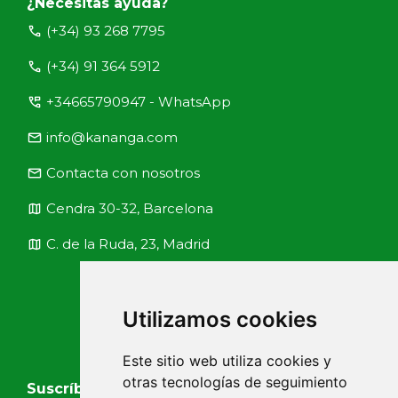
¿Necesitas ayuda?
call
(+34) 93 268 7795
call
(+34) 91 364 5912
perm_phone_msg
+34665790947 - WhatsApp
email
info@kananga.com
email
Contacta con nosotros
map
Cendra 30-32, Barcelona
map
C. de la Ruda, 23, Madrid
Utilizamos cookies
Este sitio web utiliza cookies y
otras tecnologías de seguimiento
Suscríbete a nuestras noticias