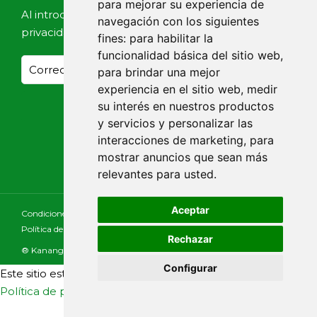
para mejorar su experiencia de
Al introducir tu email, aceptas nuestra
Política de
navegación con los siguientes
privacidad
fines:
para habilitar la
funcionalidad básica del sitio web
,
para brindar una mejor
experiencia en el sitio web
,
medir
su interés en nuestros productos
y servicios y personalizar las
interacciones de marketing
,
para
mostrar anuncios que sean más
relevantes para usted
.
Aceptar
Condiciones Generales
Aviso Legal
Política de Cookies
Política de Privacidad
Declaración de Accesibilidad
Rechazar
Consultar
® Kananga
Configurar
Este sitio está protegido por reCAPTCHA y se aplican la
Política de privacidad
y los
Términos de servicio
de Google
Update cookies preferences