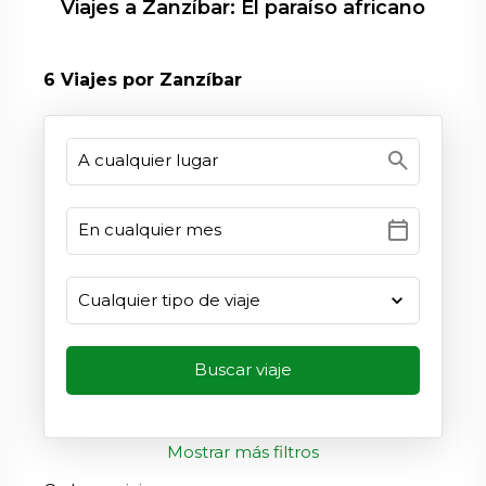
Viajes a Zanzíbar: El paraíso africano
6
Viajes por Zanzíbar
search
calendar_today
Mostrar más filtros