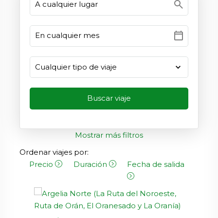
search
calendar_today
Mostrar más filtros
Ordenar viajes por:
Precio
Duración
Fecha de salida