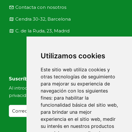
email
Contacta con nosotros
map
Cendra 30-32, Barcelona
map
C. de la Ruda, 23, Madrid
Utilizamos cookies
Este sitio web utiliza cookies y
otras tecnologías de seguimiento
Suscríbete a nuestras noticias
para mejorar su experiencia de
Al introducir tu email, aceptas nuestra
Política de
navegación con los siguientes
privacidad
fines:
para habilitar la
funcionalidad básica del sitio web
,
para brindar una mejor
experiencia en el sitio web
,
medir
su interés en nuestros productos