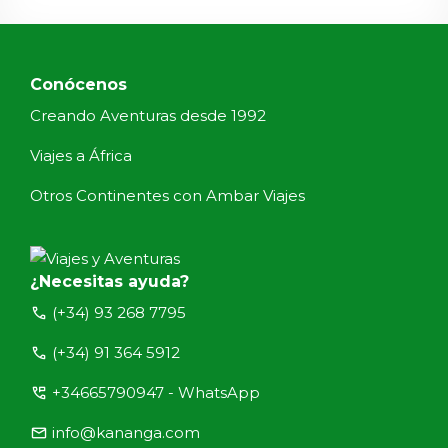
Conócenos
Creando Aventuras desde 1992
Viajes a África
Otros Continentes con Ambar Viajes
¿Necesitas ayuda?
call
(+34) 93 268 7795
call
(+34) 91 364 5912
perm_phone_msg
+34665790947 - WhatsApp
email
info@kananga.com