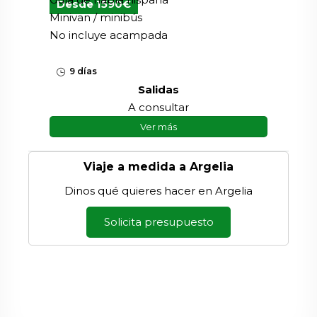
Desde 1590€
Minivan / minibús
No incluye acampada
9 días
Salidas
A consultar
Ver más
Viaje a medida a Argelia
Dinos qué quieres hacer en Argelia
Solicita presupuesto