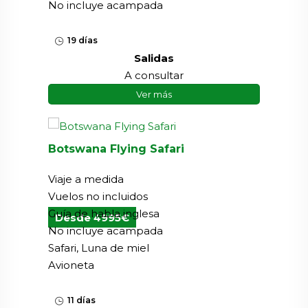
No incluye acampada
19 días
Salidas
A consultar
Ver más
Botswana Flying Safari
Viaje a medida
Vuelos no incluidos
Guía de habla inglesa
Desde 4995€
No incluye acampada
Safari, Luna de miel
Avioneta
11 días