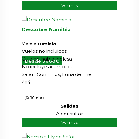
Ver más
Descubre Namibia
Viaje a medida
Vuelos no incluidos
Guía de habla inglesa
Desde 3660€
No incluye acampada
Safari, Con niños, Luna de miel
4x4
10 días
Salidas
A consultar
Ver más