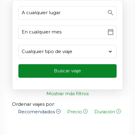
search
calendar_today
Mostrar más filtros
Ordenar viajes por:
Recomendados
Precio
Duración
Fe
de 