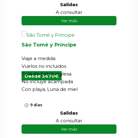
Salidas
A consultar
Ver más
São Tomé y Príncipe
Viaje a medida
Vuelos no incluidos
Guía de habla inglesa
Desde 3670€
No incluye acampada
Con playa, Luna de miel
9 días
Salidas
A consultar
Ver más