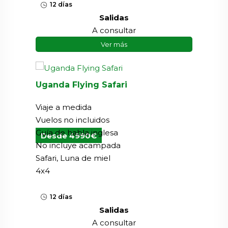
12 días
Salidas
A consultar
Ver más
Uganda Flying Safari
Viaje a medida
Vuelos no incluidos
Guía de habla inglesa
Desde 4990€
No incluye acampada
Safari, Luna de miel
4x4
12 días
Salidas
A consultar