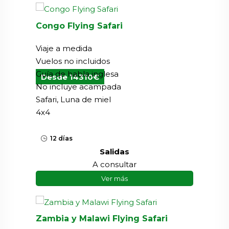
Congo Flying Safari
Viaje a medida
Vuelos no incluidos
Guía de habla inglesa
Desde 14310€
No incluye acampada
Safari, Luna de miel
4x4
12 días
Salidas
A consultar
Ver más
Zambia y Malawi Flying Safari