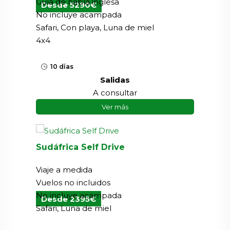
Guía de habla inglesa
Desde 5290€
No incluye acampada
Safari, Con playa, Luna de miel
4x4
10 días
Salidas
A consultar
Ver más
Sudáfrica Self Drive
Viaje a medida
Vuelos no incluidos
No incluye acampada
Desde 2395€
Safari, Luna de miel