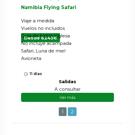
Namibia Flying Safari
Viaje a medida
Vuelos no incluidos
Guía de habla inglesa
Desde 6245€
No incluye acampada
Safari, Luna de miel
Avioneta
11 días
Salidas
A consultar
Ver más
1
2