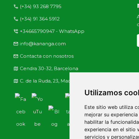
call
(+34) 93 268 7795
call
(+34) 91 364 5912
perm_phone_msg
+34665790947 - WhatsApp
email
info@kananga.com
email
Contacta con nosotros
map
Cendra 30-32, Barcelona
map
C. de la Ruda, 23, Madrid
Utilizamos coo
Este sitio web utiliza 
mejorar su experiencia
habilitar la funcionalid
experiencia en el sitio
servicios y personaliza