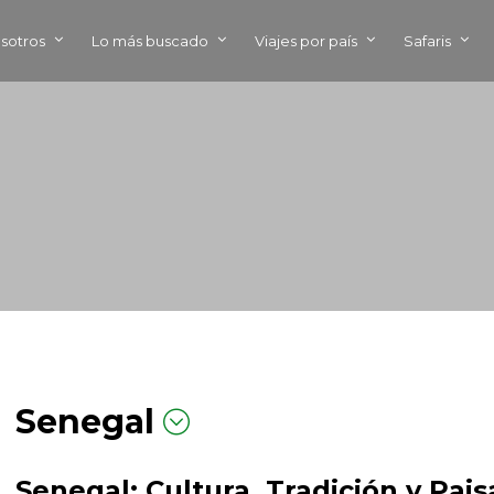
sotros
Lo más buscado
Viajes por país
Safaris
Senegal
Senegal: Cultura, Tradición y Pai