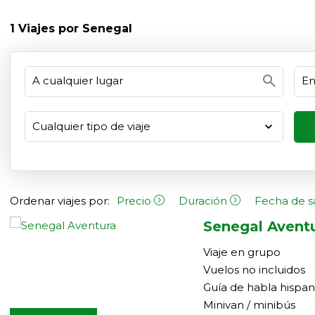
1
Viajes por Senegal
search
Ordenar viajes por:
Precio
Duración
Fecha de s
Senegal Avent
Viaje en grupo
Vuelos no incluidos
Guía de habla hispa
Minivan / minibús