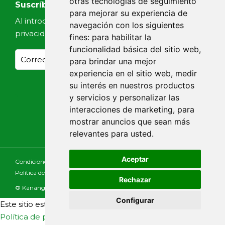
otras tecnologías de seguimiento
Suscríbete a nuestras noticias
para mejorar su experiencia de
Al introducir tu email, aceptas nuestra
Política de
navegación con los siguientes
privacidad
fines:
para habilitar la
funcionalidad básica del sitio web
,
para brindar una mejor
experiencia en el sitio web
,
medir
su interés en nuestros productos
y servicios y personalizar las
interacciones de marketing
,
para
mostrar anuncios que sean más
relevantes para usted
.
Aceptar
Condiciones Generales
Aviso Legal
Política de Cookies
Política de Privacidad
Declaración de Accesibilidad
Rechazar
Consultar
® Kananga
Configurar
Este sitio está protegido por reCAPTCHA y se aplican la
Política de privacidad
y los
Términos de servicio
de Google