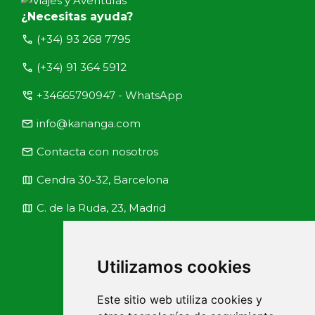
¿Necesitas ayuda?
call
(+34) 93 268 7795
call
(+34) 91 364 5912
perm_phone_msg
+34665790947 - WhatsApp
email
info@kananga.com
email
Contacta con nosotros
map
Cendra 30-32, Barcelona
map
C. de la Ruda, 23, Madrid
Utilizamos cookies
Este sitio web utiliza cookies y