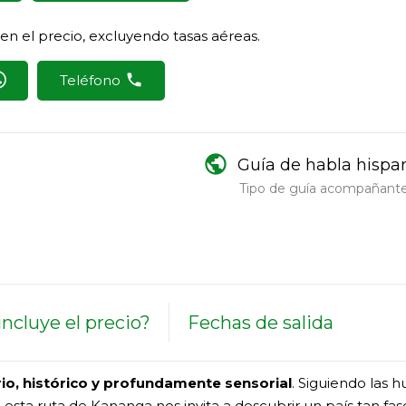
 en el precio, excluyendo tasas aéreas.
Teléfono
public
Guía de habla hispa
Tipo de guía acompañante 
ncluye el precio?
Fechas de salida
ario, histórico y profundamente sensorial
. Siguiendo las h
sta ruta de Kananga nos invita a descubrir un país tan fasc