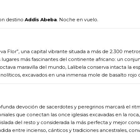
con destino
Addis Abeba
. Noche en vuelo.
 Flor”, una capital vibrante situada a más de 2.300 metros
 lugares más fascinantes del continente africano: un conjun
ctava maravilla del mundo, Lalibela conserva intacta la espir
íticos, excavados en una inmensa mole de basalto rojo dur
ofunda devoción de sacerdotes y peregrinos marcará el ri
niales que conectan las once iglesias excavadas en la roca,
 aislada del resto y considerada la más perfecta y mejor con
dida entre incienso, cánticos y tradiciones ancestrales, convi