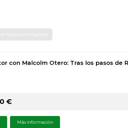
ar todas las imágenes
tor con Malcolm Otero: Tras los pasos de
a
90
€
!
Más información