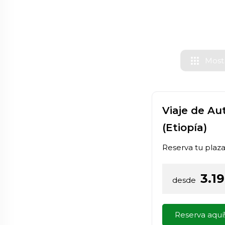
apps
Mostr
Viaje de Au
(Etiopía)
Reserva tu plaz
3.1
desde
Reserva aquí