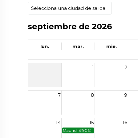
septiembre de 2026
lun.
mar.
mié.
1
2
7
8
9
14
15
16
Madrid: 3190€