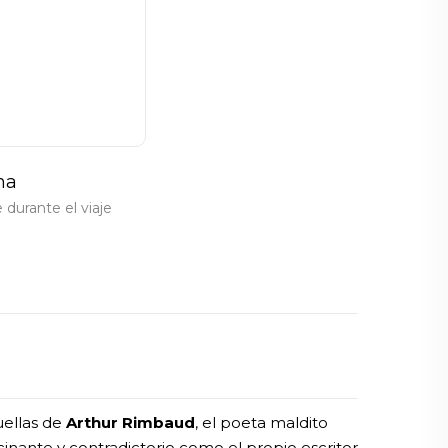
na
durante el viaje
uellas de
Arthur Rimbaud
, el poeta maldito
inante y contradictorio como el propio escritor