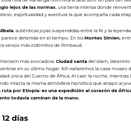
gio lejos de las normas
, una tierra intensa donde reinve
erio, espiritualidad y aventura la que acompaña cada etapa 
libela
, auténticas joyas suspendidas entre la fe y la leyenda
e parece detenida en el tiempo. En los
Montes Simien,
entr
 los versos más indómitos de Rimbaud.
dimensión más evocadora.
Ciudad santa
del islam, laberinto
rtirse en su último hogar. Allí visitaremos la casa-museo d
 única del Cuerno de África. Al caer la noche, mientras la
ndo intacta la misma atmósfera hipnótica que atrapó al jov
ruta por Etiopía: es una expedición al corazón de Áfric
iento todavía caminan de la mano.
 12 días