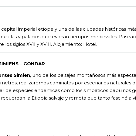
a capital imperial etíope y una de las ciudades históricas m
, murallas y palacios que evocan tiempos medievales. Pasear
os siglos XVII y XVIII. Alojamiento: Hotel.
 SIMIENS – GONDAR
ntes Simien
, uno de los paisajes montañosos más especta
 metros, realizaremos caminatas por escenarios naturales de
r de especies endémicas como los simpáticos babuinos gelad
ecuerdan la Etiopía salvaje y remota que tanto fascinó a vi