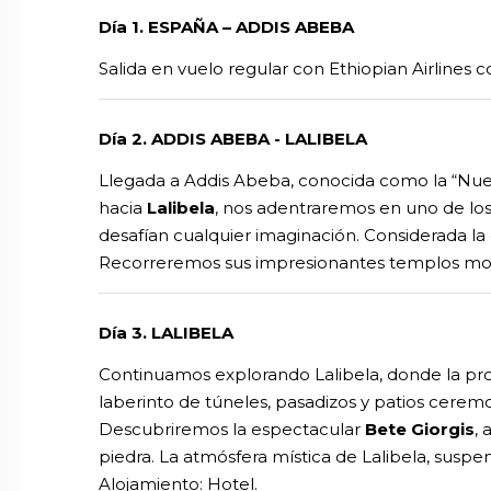
Día 1. ESPAÑA – ADDIS ABEBA
Salida en vuelo regular con Ethiopian Airlines 
Día 2. ADDIS ABEBA - LALIBELA
Llegada a Addis Abeba, conocida como la “Nueva
hacia
Lalibela
, nos adentraremos en uno de los
desafían cualquier imaginación. Considerada la o
Recorreremos sus impresionantes templos monol
Día 3. LALIBELA
Continuamos explorando Lalibela, donde la pr
laberinto de túneles, pasadizos y patios ceremo
Descubriremos la espectacular
Bete Giorgis
,
piedra. La atmósfera mística de Lalibela, suspen
Alojamiento: Hotel.