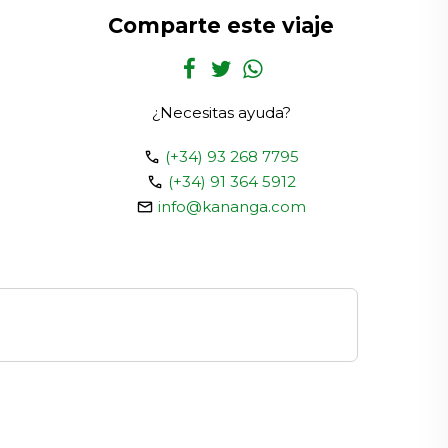
Comparte este viaje
¿Necesitas ayuda?
call
(+34) 93 268 7795
call
(+34) 91 364 5912
email
info@kananga.com