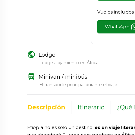
Vuelos incluidos
WhatsApp
public
Lodge
Lodge alojamiento en África
directions_bus
Minivan / minibús
El transporte principal durante el viaje
Descripción
Itinerario
¿Qué i
Etiopía no es solo un destino;
es un viaje liter
que abandonó Europa para perderse en África, e