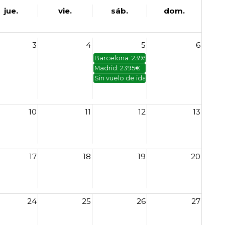
jue.
vie.
sáb.
dom.
3
4
5
6
Barcelona: 2395€
Madrid: 2395€
Sin vuelo de ida: 2395€
10
11
12
13
17
18
19
20
24
25
26
27