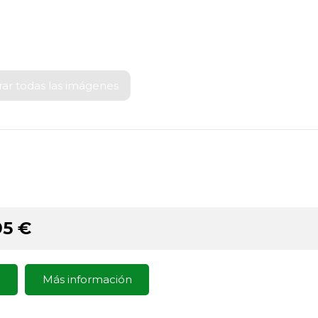
ar todas las imágenes
a
95
€
!
Más información