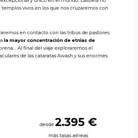
o, excepcional y único en el mundo. Lalibela no
n templos vivos en los que nos cruzaremos con
raremos en contacto con las tribus de pastores
ga
la mayor concentración de etnias de
rena… Al final del viaje exploraremos el
taculares de las cataratas Awash y sus enormes
2.395
€
desde
más tasas aéreas