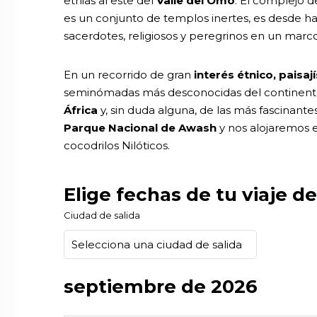
etnias al este del
Valle del Omo
. El complejo d
es un conjunto de templos inertes, es desde 
sacerdotes, religiosos y peregrinos en un marco
En un recorrido de gran
interés étnico, paisají
seminómadas más desconocidas del continente 
África
y, sin duda alguna, de las más fascinant
Parque Nacional de Awash
y nos alojaremos e
cocodrilos Nilóticos.
Elige fechas de tu viaje de
Ciudad de salida
septiembre de 2026