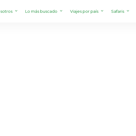
sotros
Lo más buscado
Viajes por país
Safaris