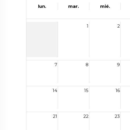
lun.
mar.
mié.
1
2
7
8
9
14
15
16
21
22
23