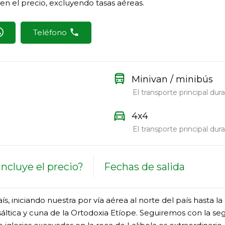
 en el precio, excluyendo tasas aéreas.
Teléfono
directions_bus
Minivan / minibús
El transporte principal dura
directions_car
4x4
El transporte principal dura
ncluye el precio?
Fechas de salida
ís, iniciando nuestra por vía aérea al norte del país hasta
ltica y cuna de la Ortodoxia Etíope. Seguiremos con la seg