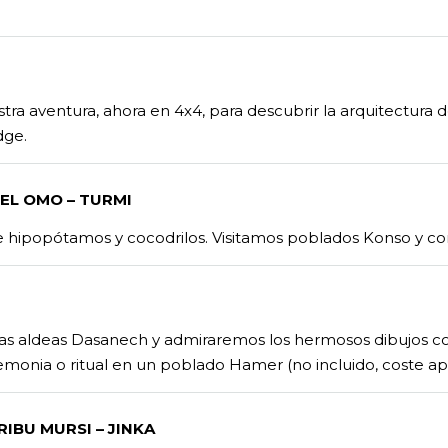
ra aventura, ahora en 4x4, para descubrir la arquitectura d
dge.
DEL OMO – TURMI
hipopótamos y cocodrilos. Visitamos poblados Konso y co
s aldeas Dasanech y admiraremos los hermosos dibujos corpo
monia o ritual en un poblado Hamer (no incluido, coste apro
RIBU MURSI – JINKA