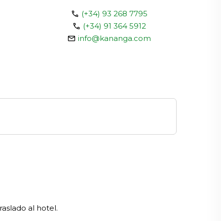
call
(+34) 93 268 7795
call
(+34) 91 364 5912
email
info@kananga.com
aslado al hotel.