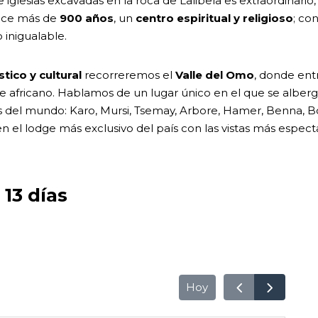
e iglesias excavadas en la roca de Lalibela es extraordinari
hace más de
900 años
, un
centro espiritual y religioso
; co
 inigualable.
stico y cultural
recorreremos el
Valle del Omo
, donde ent
africano. Hablamos de un lugar único en el que se alber
es del mundo: Karo, Mursi, Tsemay, Arbore, Hamer, Benna, Bo
n el lodge más exclusivo del país con las vistas más espec
 13 días
Hoy