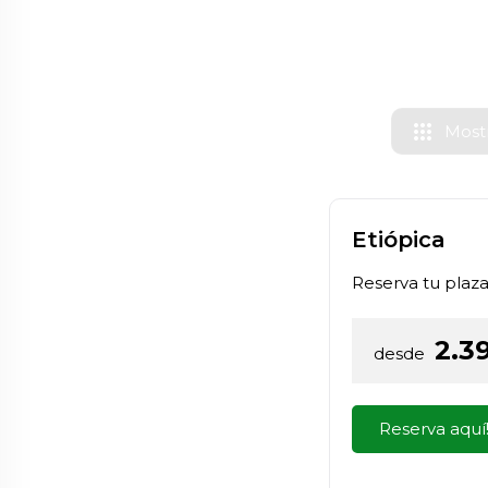
apps
Mostr
Etiópica
Reserva tu plaz
2.3
desde
Reserva aquí