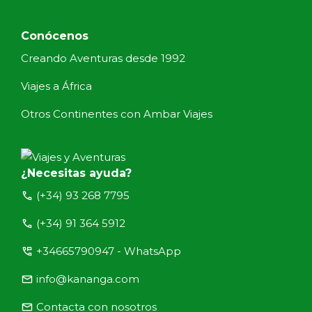
Conócenos
Creando Aventuras desde 1992
Viajes a África
Otros Continentes con Ambar Viajes
¿Necesitas ayuda?
call
(+34) 93 268 7795
call
(+34) 91 364 5912
perm_phone_msg
+34665790947 - WhatsApp
email
info@kananga.com
email
Contacta con nosotros