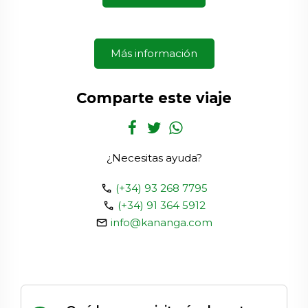
Más información
Comparte este viaje
¿Necesitas ayuda?
call
(+34) 93 268 7795
call
(+34) 91 364 5912
email
info@kananga.com