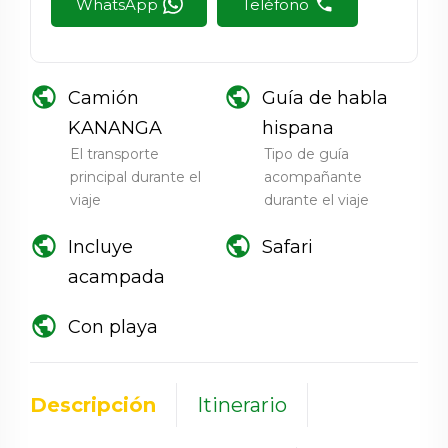
WhatsApp
Teléfono
public
public
Camión
Guía de habla
KANANGA
hispana
El transporte
Tipo de guía
principal durante el
acompañante
viaje
durante el viaje
public
public
Incluye
Safari
acampada
public
Con playa
Descripción
Itinerario