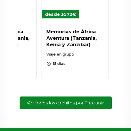
desde 3572€
desde 31
frica
Memorias de África
Wild Saf
anzania,
Aventura (Tanzania,
Tanzani
bar)
Kenia y Zanzíbar)
Viaje en gr
Viaje en grupo
schedule
15 días
schedule
15 días
Ver todos los circuitos por Tanzania