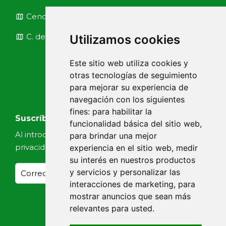
map
Cendra 30-32, Barcelona
map
C. de la Ruda, 23, Madrid
Utilizamos cookies
Este sitio web utiliza cookies y
otras tecnologías de seguimiento
para mejorar su experiencia de
navegación con los siguientes
fines:
para habilitar la
Suscríbete a nuestras noticias
funcionalidad básica del sitio web
,
Al introducir tu email, aceptas nuestra
Política de
para brindar una mejor
privacidad
experiencia en el sitio web
,
medir
su interés en nuestros productos
y servicios y personalizar las
interacciones de marketing
,
para
mostrar anuncios que sean más
relevantes para usted
.