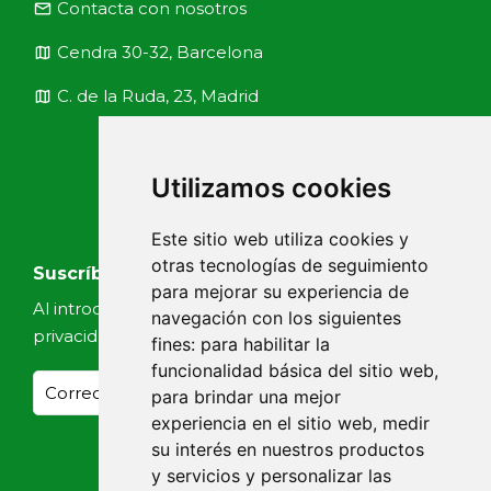
email
Contacta con nosotros
map
Cendra 30-32, Barcelona
map
C. de la Ruda, 23, Madrid
Utilizamos cookies
Este sitio web utiliza cookies y
otras tecnologías de seguimiento
Suscríbete a nuestras noticias
para mejorar su experiencia de
Al introducir tu email, aceptas nuestra
Política de
navegación con los siguientes
privacidad
fines:
para habilitar la
funcionalidad básica del sitio web
,
para brindar una mejor
experiencia en el sitio web
,
medir
su interés en nuestros productos
y servicios y personalizar las