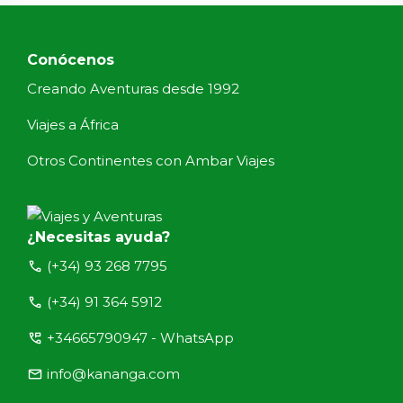
Conócenos
Creando Aventuras desde 1992
Viajes a África
Otros Continentes con Ambar Viajes
¿Necesitas ayuda?
call
(+34) 93 268 7795
call
(+34) 91 364 5912
perm_phone_msg
+34665790947 - WhatsApp
email
info@kananga.com