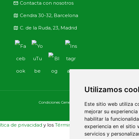
email
Contacta con nosotros
map
Cendra 30-32, Barcelona
map
C. de la Ruda, 23, Madrid
Utilizamos coo
Condiciones Generales
Aviso Legal
Política de Cook
Este sitio web utiliza 
mejorar su experiencia
habilitar la funcionalid
ítica de privacidad
y los
Términos de servicio
de Google
experiencia en el sitio
servicios y personaliza