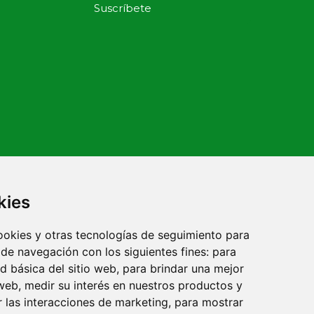
kies
ies
Política de Privacidad
Declaración de Accesibilidad
cookies y otras tecnologías de seguimiento para
 de navegación con los siguientes fines:
para
ad básica del sitio web
,
para brindar una mejor
Update cookies preferences
 web
,
medir su interés en nuestros productos y
r las interacciones de marketing
,
para mostrar