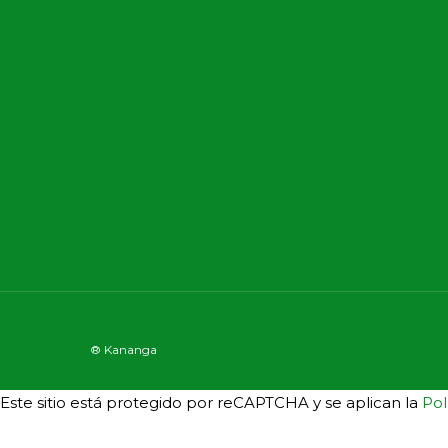
® Kananga
Este sitio está protegido por reCAPTCHA y se aplican la
Pol