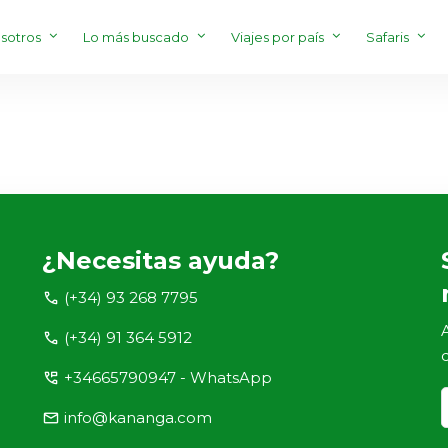
sotros
Lo más buscado
Viajes por país
Safaris
¿Necesitas ayuda?
call
(+34) 93 268 7795
call
(+34) 91 364 5912
perm_phone_msg
+34665790947 - WhatsApp
email
info@kananga.com